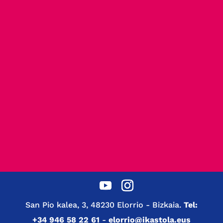
San Pio kalea, 3, 48230 Elorrio - Bizkaia.
Tel:
+34 946 58 22 61
-
elorrio@ikastola.eus