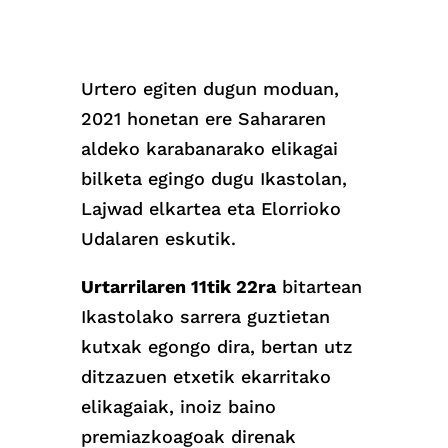
Urtero egiten dugun moduan,
2021 honetan ere Sahararen
aldeko karabanarako elikagai
bilketa egingo dugu Ikastolan,
Lajwad elkartea eta Elorrioko
Udalaren eskutik.
Urtarrilaren 11tik 22ra
bitartean
Ikastolako sarrera guztietan
kutxak egongo dira, bertan utz
ditzazuen etxetik ekarritako
elikagaiak, inoiz baino
premiazkoagoak direnak