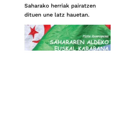
Saharako herriak pairatzen
dituen une latz hauetan.