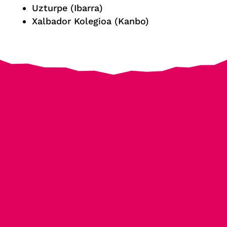
Uzturpe (Ibarra)
Xalbador Kolegioa (Kanbo)