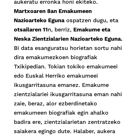
aukeratu erronka honi ekiteko.
Martxoaren 8an Emakumeen
Nazioarteko Eguna
ospatzen dugu, eta
otsailaren 11
n, berriz,
Emakume eta
Neska Zientzialarien Nazioarteko Eguna.
Bi data esanguratsu horietan sortu nahi
dira emakumezkoen biografiak
Txikipedian. Tokian tokiko emakumeei
edo Euskal Herriko emakumeei
ikusgarritasuna emanez. Emakume
zientzialariei ikusgarritasuna eman nahi
zaie, beraz, alor ezberdinetako
emakumeen biografiak egin ahalko
badira ere, zientzialarietan zentratzeko
saiakera egingo dute. Halaber, aukera