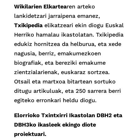
Wikilarien Elkartea
ren arteko
lankidetzari jarraipena emanez,
Txikipedia
elikatzeari ekin diogu Euskal
Herriko hamalau ikastolatan. Txikipedia
edukiz hornitzea da helburua, eta xede
nagusia, berriz, emakumezkoen
biografiak, eta bereziki emakume
zientzialarienak, euskaraz sortzea.
Otsail eta martxoa bitartean sortuko
ditugu artikuluak, eta 250 sarrera berri
egiteko erronkari heldu diogu.
Elorrioko Txintxirri Ikastolan DBH2 eta
DBH3ko ikasleek ekingo diote
proiektuari.