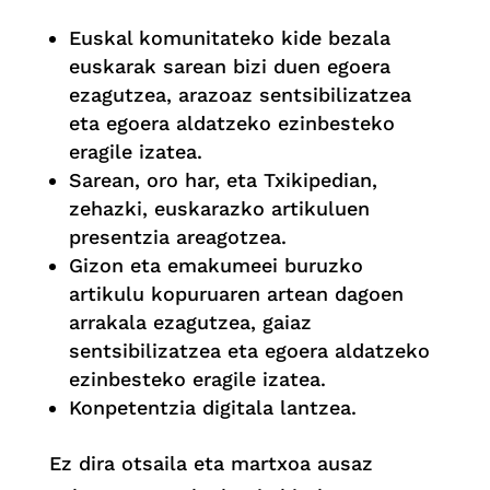
Euskal komunitateko kide bezala
euskarak sarean bizi duen egoera
ezagutzea, arazoaz sentsibilizatzea
eta egoera aldatzeko ezinbesteko
eragile izatea.
Sarean, oro har, eta Txikipedian,
zehazki, euskarazko artikuluen
presentzia areagotzea.
Gizon eta emakumeei buruzko
artikulu kopuruaren artean dagoen
arrakala ezagutzea, gaiaz
sentsibilizatzea eta egoera aldatzeko
ezinbesteko eragile izatea.
Konpetentzia digitala lantzea.
Ez dira otsaila eta martxoa ausaz