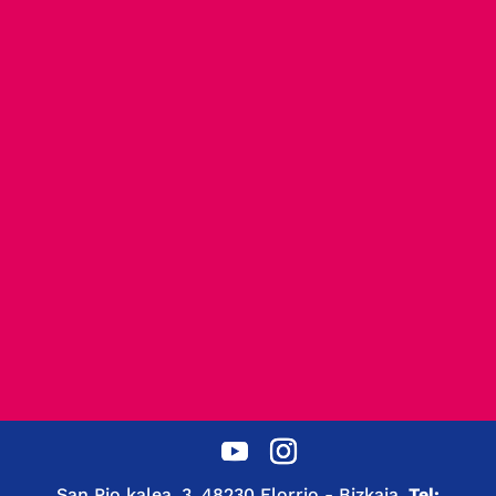
San Pio kalea, 3, 48230 Elorrio - Bizkaia.
Tel: