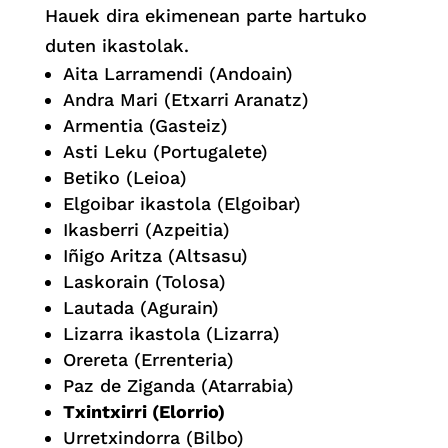
Hauek dira ekimenean parte hartuko
duten ikastolak.
Aita Larramendi (Andoain)
Andra Mari (Etxarri Aranatz)
Armentia (Gasteiz)
Asti Leku (Portugalete)
Betiko (Leioa)
Elgoibar ikastola (Elgoibar)
Ikasberri (Azpeitia)
Iñigo Aritza (Altsasu)
Laskorain (Tolosa)
Lautada (Agurain)
Lizarra ikastola (Lizarra)
Orereta (Errenteria)
Paz de Ziganda (Atarrabia)
Txintxirri (Elorrio)
Urretxindorra (Bilbo)