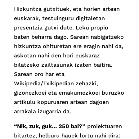
Hizkuntza gutxituek, eta horien artean
euskarak, testuinguru digitaletan
presentzia gutxi dute. Leku propio
baten beharra dago. Sarean nabigatzeko
hizkuntza ohituretan ere eragin nahi da,
askotan nahi den hori euskaraz
bilatzeko zailtasunak izaten baitira.
Sarean oro har eta
Wikipedia/Txikipedian zehazki,
gizonezkoei eta emakumezkoei buruzko
artikulu kopuruaren artean dagoen
arrakala izugarria da.
“Nik, zuk, guk… 250 bai?”
proiektuaren
bitartez, helburu hauek lortu nahi dira: