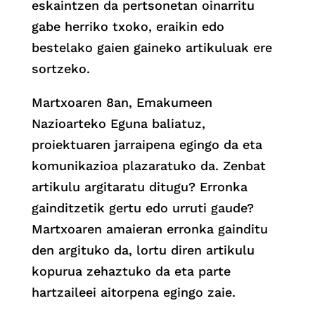
eskaintzen da pertsonetan oinarritu
gabe herriko txoko, eraikin edo
bestelako gaien gaineko artikuluak ere
sortzeko.
Martxoaren 8an, Emakumeen
Nazioarteko Eguna baliatuz,
proiektuaren jarraipena egingo da eta
komunikazioa plazaratuko da. Zenbat
artikulu argitaratu ditugu? Erronka
gainditzetik gertu edo urruti gaude?
Martxoaren amaieran erronka gainditu
den argituko da, lortu diren artikulu
kopurua zehaztuko da eta parte
hartzaileei aitorpena egingo zaie.