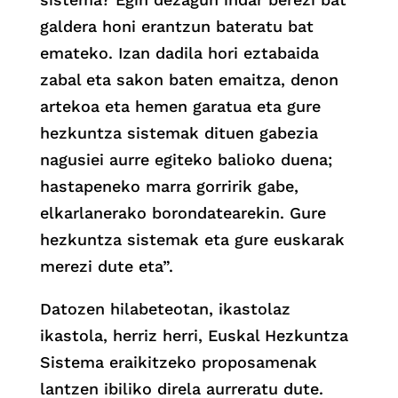
galdera honi erantzun bateratu bat
emateko. Izan dadila hori eztabaida
zabal eta sakon baten emaitza, denon
artekoa eta hemen garatua eta gure
hezkuntza sistemak dituen gabezia
nagusiei aurre egiteko balioko duena;
hastapeneko marra gorririk gabe,
elkarlanerako borondatearekin. Gure
hezkuntza sistemak eta gure euskarak
merezi dute eta”.
Datozen hilabeteotan, ikastolaz
ikastola, herriz herri, Euskal Hezkuntza
Sistema eraikitzeko proposamenak
lantzen ibiliko direla aurreratu dute.