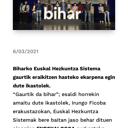
6/03/2021
Biharko Euskal Hezkuntza Sistema
gaurtik eraikitzen hasteko ekarpena egin
dute ikastolek.
“Gaurtik da bihar”; esaldi horrekin
amaitu dute ikastolek, Irungo Ficoba
erakustazokan, Euskal Hezkuntza
Sistemak bere baitan jaso behar dituen