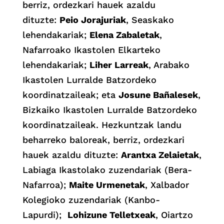
berriz, ordezkari hauek azaldu
dituzte:
Peio Jorajuriak
, Seaskako
lehendakariak;
Elena Zabaletak
,
Nafarroako Ikastolen Elkarteko
lehendakariak;
Liher Larreak
, Arabako
Ikastolen Lurralde Batzordeko
koordinatzaileak; eta
Josune Bañalesek
,
Bizkaiko Ikastolen Lurralde Batzordeko
koordinatzaileak. Hezkuntzak landu
beharreko baloreak, berriz, ordezkari
hauek azaldu dituzte:
Arantxa Zelaietak
,
Labiaga Ikastolako zuzendariak (Bera-
Nafarroa);
Maite Urmenetak
, Xalbador
Kolegioko zuzendariak (Kanbo-
Lapurdi);
Lohizune Telletxeak
, Oiartzo