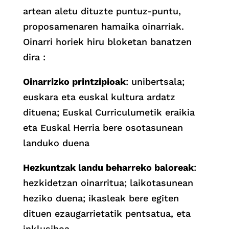
artean aletu dituzte puntuz-puntu,
proposamenaren hamaika oinarriak.
Oinarri horiek hiru bloketan banatzen
dira :
Oinarrizko printzipioak
: unibertsala;
euskara eta euskal kultura ardatz
dituena; Euskal Curriculumetik eraikia
eta Euskal Herria bere osotasunean
landuko duena
Hezkuntzak landu beharreko baloreak
:
hezkidetzan oinarritua; laikotasunean
heziko duena; ikasleak bere egiten
dituen ezaugarrietatik pentsatua, eta
inklusiboa.