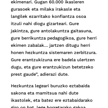
ekimenari. Gugan 60.000 ikasleren
gurasoek eta milaka irakasle eta
langilek ezarritako konfiantza osoa
itzuli nahi diogu gizarteari. Gure
jakintza, gure antolakuntza gaitasuna,
gure berrikuntza pedagogikoa, gure herri
ekimen zabalak… jartzen ditugu herri
honen hezkuntza sistemaren zerbitzura.
Gure erantzukizuna ere badela ulertzen
dugu, eta gure erantzukizun betetzeko
prest gaude”, adierazi dute.
Hezkuntza legeari buruzko eztabaida
sakona eta mamitsua nahi dute
ikastolek, eta batez ere eztabaidarako
giro on bat, lege horretarako gakoa