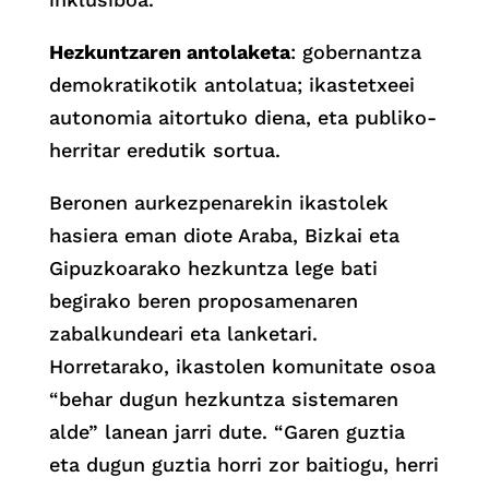
Hezkuntzaren antolaketa
: gobernantza
demokratikotik antolatua; ikastetxeei
autonomia aitortuko diena, eta publiko-
herritar eredutik sortua.
Beronen aurkezpenarekin ikastolek
hasiera eman diote Araba, Bizkai eta
Gipuzkoarako hezkuntza lege bati
begirako beren proposamenaren
zabalkundeari eta lanketari.
Horretarako, ikastolen komunitate osoa
“behar dugun hezkuntza sistemaren
alde” lanean jarri dute. “Garen guztia
eta dugun guztia horri zor baitiogu, herri