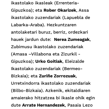
ikastolako ikasleak (Errenteria-
Gipuzkoa); eta
Rober Okarizek
, Assa
ikastolako zuzendariak (Lapuebla de
Labarka-Araba). Hezkuntzaren
antolaketari buruz, berriz, ordezkari
hauek jardun dute:
Nerea Zumeagak
,
Zubimusu ikastolako zuzendariak
(Amasa –Villabona eta Zizurkil -
Gipuzkoa);
Urko Goitiak
, Eleizalde
Ikastolako zuzendariak (Bermeo-
Bizkaia); eta
Zuriñe Zorrozuak
,
Urretxindorra ikastolako zuzendariak
(Bilbo-Bizkaia). Azkenik, ekitaldiaren
amaierako hitzatzea bi ikasle ohik egin
dute
Arrate Hernandezek
, Pasaia Lezo