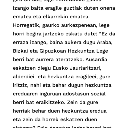
izango baita eragile guztiak duten onena
ematea eta elkarrekin ematea.
Horregatik, gaurko aurkezpenean, lege
horri begira jartzeko eskatu dute: “Ez da
erraza izango, baina aukera dugu Araba,
Bizkai eta Gipuzkoan Hezkuntza Lege
berri bat aurrera ateratzeko. Ausardia
eskatzen diegu Eusko Jaurlaritzari,
alderdiei eta hezkuntza eragileei, gure
iritziz, nahi eta behar dugun hezkuntza
ereduaren inguruan adostasun sozial
berri bat eraikitzeko. Zein da gure
herriak behar duen hezkuntza eredua
eta zein da horrek eskatzen duen
sistema? Egin dezagun indar berezi bat