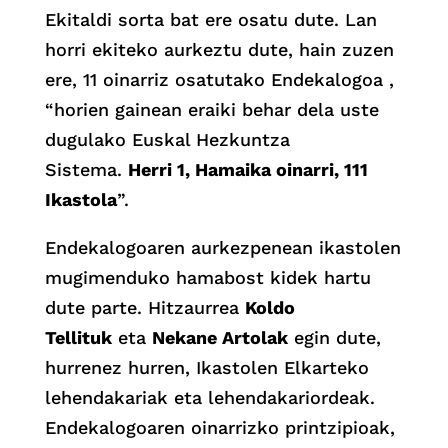
Ekitaldi sorta bat ere osatu dute. Lan
horri ekiteko aurkeztu dute, hain zuzen
ere, 11 oinarriz osatutako Endekalogoa ,
“horien gainean eraiki behar dela uste
dugulako Euskal Hezkuntza
Sistema.
Herri 1, Hamaika oinarri, 111
Ikastola
”.
Endekalogoaren aurkezpenean ikastolen
mugimenduko hamabost kidek hartu
dute parte. Hitzaurrea
Koldo
Tellituk
eta
Nekane Artolak
egin dute,
hurrenez hurren, Ikastolen Elkarteko
lehendakariak eta lehendakariordeak.
Endekalogoaren oinarrizko printzipioak,