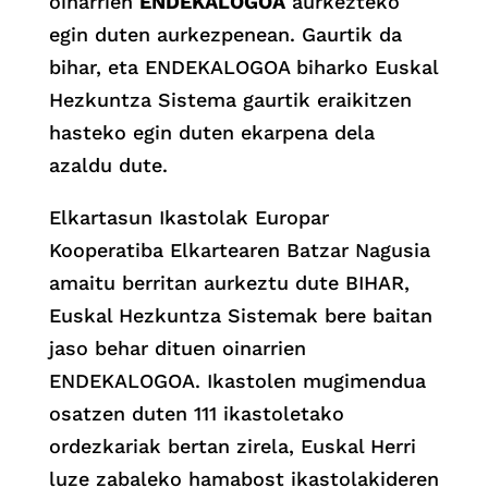
oinarrien
ENDEKALOGOA
aurkezteko
egin duten aurkezpenean. Gaurtik da
bihar, eta ENDEKALOGOA biharko Euskal
Hezkuntza Sistema gaurtik eraikitzen
hasteko egin duten ekarpena dela
azaldu dute.
Elkartasun Ikastolak Europar
Kooperatiba Elkartearen Batzar Nagusia
amaitu berritan aurkeztu dute BIHAR,
Euskal Hezkuntza Sistemak bere baitan
jaso behar dituen oinarrien
ENDEKALOGOA. Ikastolen mugimendua
osatzen duten 111 ikastoletako
ordezkariak bertan zirela, Euskal Herri
luze zabaleko hamabost ikastolakideren