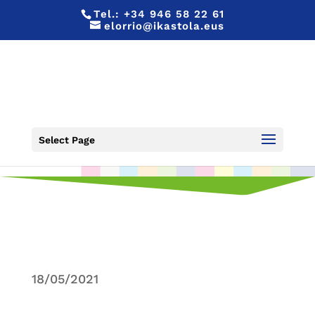
Tel.:
+34 946 58 22 61
elorrio@ikastola.eus
17 DE MAYO, LGTBIQ+
Select Page
18/05/2021