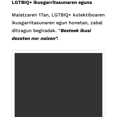
LGTBIQ+ ikusgarritasunaren eguna
Maiatzaren 17an, LGTBIQ+ kolektiboaren
ikusgarritasunaren egun honetan, zabal
ditzagun begiradak. “
Besteek ikusi
dezaten nor naizen”.