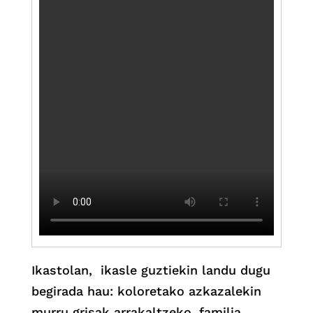
Ikastolan, ikasle guztiekin landu dugu
begirada hau: koloretako azkazalekin
murru grisak arrakaltzeko, familia