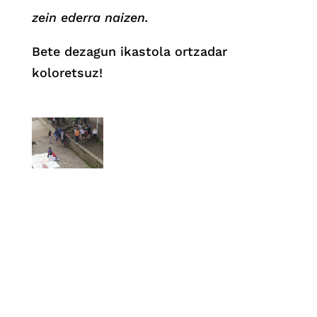
zein ederra naizen.
Bete dezagun ikastola ortzadar
koloretsuz!