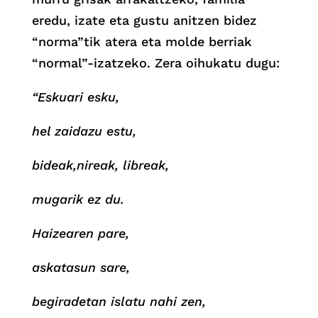
eredu, izate eta gustu anitzen bidez
“norma”tik atera eta molde berriak
“normal”-izatzeko. Zera oihukatu dugu:
“Eskuari esku,
hel zaidazu estu,
bideak,nireak, libreak,
mugarik ez du.
Haizearen pare,
askatasun sare,
begiradetan islatu nahi zen,