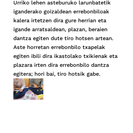
Urriko lehen asteburuko larunbatetik
iganderako goizaldean errebonbiloak
kalera irtetzen dira gure herrian eta
igande arratsaldean, plazan, beraien
dantza egiten dute tiro hotsen artean.
Aste horretan errebonbilo txapelak
egiten ibili dira ikastolako txikienak eta
plazara irten dira errebonbilo dantza
egitera; hori bai, tiro hotsik gabe.