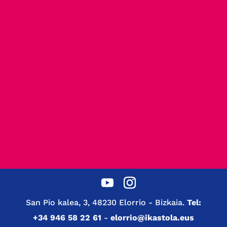
San Pio kalea, 3, 48230 Elorrio - Bizkaia.
Tel:
+34 946 58 22 61
-
elorrio@ikastola.eus