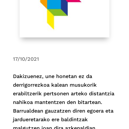
17/10/2021
Dakizuenez, une honetan ez da
derrigorrezkoa kalean musukorik
erabiltzerik pertsonen arteko distantzia
nahikoa mantentzen den bitartean.
Barrualdean gauzatzen diren egoera eta
jardueretarako ere baldintzak
malgutzen joan dira azkenaldian.