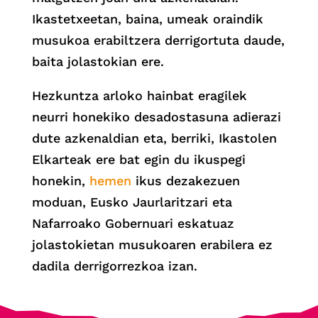
Ikastetxeetan, baina, umeak oraindik
musukoa erabiltzera derrigortuta daude,
baita jolastokian ere.
Hezkuntza arloko hainbat eragilek
neurri honekiko desadostasuna adierazi
dute azkenaldian eta, berriki, Ikastolen
Elkarteak ere bat egin du ikuspegi
honekin,
hemen
ikus dezakezuen
moduan, Eusko Jaurlaritzari eta
Nafarroako Gobernuari eskatuaz
jolastokietan musukoaren erabilera ez
dadila derrigorrezkoa izan.