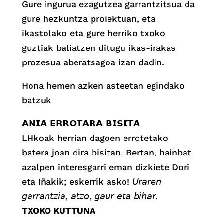
Gure ingurua ezagutzea garrantzitsua da
gure hezkuntza proiektuan, eta
ikastolako eta gure herriko txoko
guztiak baliatzen ditugu ikas-irakas
prozesua aberatsagoa izan dadin.
Hona hemen azken asteetan egindako
batzuk
𝗔𝗡𝗜𝗔 𝗘𝗥𝗥𝗢𝗧𝗔𝗥𝗔 𝗕𝗜𝗦𝗜𝗧𝗔
LHkoak herrian dagoen errotetako
batera joan dira bisitan. Bertan, hainbat
azalpen interesgarri eman dizkiete Dori
eta Iñakik; eskerrik asko! 𝘜𝘳𝘢𝘳𝘦𝘯
𝘨𝘢𝘳𝘳𝘢𝘯𝘵𝘻𝘪𝘢, 𝘢𝘵𝘻𝘰, 𝘨𝘢𝘶𝘳 𝘦𝘵𝘢 𝘣𝘪𝘩𝘢𝘳.
TXOKO KUTTUNA