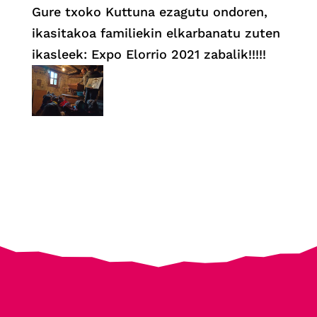
Gure txoko Kuttuna ezagutu ondoren,
ikasitakoa familiekin elkarbanatu zuten
ikasleek: Expo Elorrio 2021 zabalik!!!!!