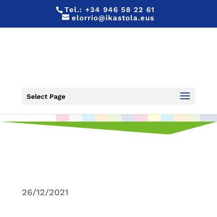
Tel.:
+34 946 58 22 61
elorrio@ikastola.eus
FELIZ NAVIDAD!
Select Page
26/12/2021