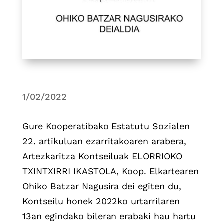
1/02/2022
Gure Kooperatibako Estatutu Sozialen
22. artikuluan ezarritakoaren arabera,
Artezkaritza Kontseiluak ELORRIOKO
TXINTXIRRI IKASTOLA, Koop. Elkartearen
Ohiko Batzar Nagusira dei egiten du,
Kontseilu honek 2022ko urtarrilaren
13an egindako bileran erabaki hau hartu