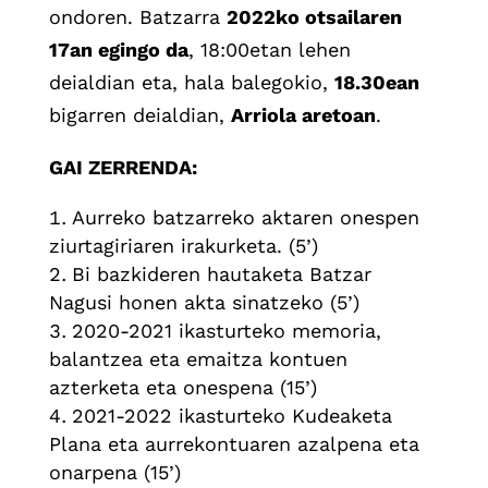
ondoren. Batzarra
2022ko otsailaren
17an egingo da
, 18:00etan lehen
deialdian eta, hala balegokio,
18.30ean
bigarren deialdian,
Arriola aretoan
.
GAI ZERRENDA:
Aurreko batzarreko aktaren onespen
ziurtagiriaren irakurketa. (5’)
Bi bazkideren hautaketa Batzar
Nagusi honen akta sinatzeko (5’)
2020-2021 ikasturteko memoria,
balantzea eta emaitza kontuen
azterketa eta onespena (15’)
2021-2022 ikasturteko Kudeaketa
Plana eta aurrekontuaren azalpena eta
onarpena (15’)