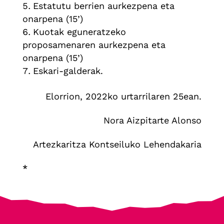
Estatutu berrien aurkezpena eta
onarpena (15’)
Kuotak eguneratzeko
proposamenaren aurkezpena eta
onarpena (15’)
Eskari-galderak.
Elorrion, 2022ko urtarrilaren 25ean.
Nora Aizpitarte Alonso
Artezkaritza Kontseiluko Lehendakaria
*