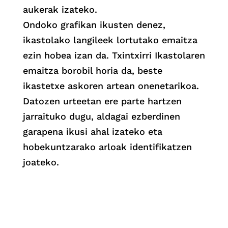
aukerak izateko.
Ondoko grafikan ikusten denez,
ikastolako langileek lortutako emaitza
ezin hobea izan da. Txintxirri Ikastolaren
emaitza borobil horia da, beste
ikastetxe askoren artean onenetarikoa.
Datozen urteetan ere parte hartzen
jarraituko dugu, aldagai ezberdinen
garapena ikusi ahal izateko eta
hobekuntzarako arloak identifikatzen
joateko.