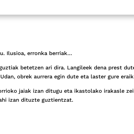
u. Ilusioa, erronka berriak…
uztiak betetzen ari dira. Langileek dena prest dute
 Udan, obrek aurrera egin dute eta laster gure erai
orrioko jaiak izan ditugu eta ikastolako irakasle ze
ahi izan dituzte guztientzat.