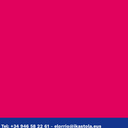
.
Tel: +34 946 58 22 61
-
elorrio@ikastola.eus