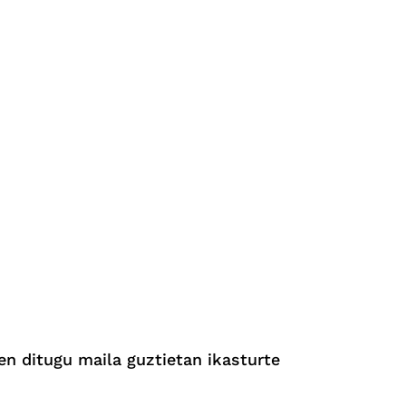
en ditugu maila guztietan ikasturte