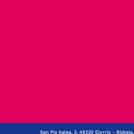
San Pio kalea, 3, 48230 Elorrio - Bizkaia