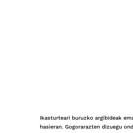
Ikasturteari buruzko argibideak em
hasieran. Gogorarazten dizuegu ond