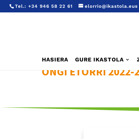
Tel.:
+34 946 58 22 61
elorrio@ikastola.eus
HASIERA
GURE IKASTOLA
ONGI ETORRI 2022-