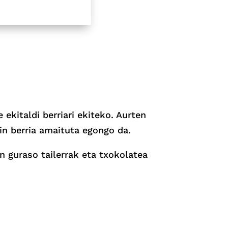
 ekitaldi berriari ekiteko. Aurten
kin berria amaituta egongo da.
in guraso tailerrak eta txokolatea