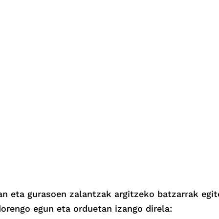
an eta gurasoen zalantzak argitzeko batzarrak egit
orengo egun eta orduetan izango direla: