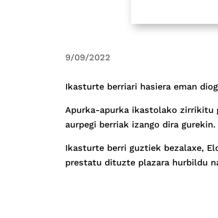
9/09/2022
Ikasturte berriari hasiera eman diog
Apurka-apurka ikastolako zirrikitu g
aurpegi berriak izango dira gurekin.
Ikasturte berri guztiek bezalaxe, El
prestatu dituzte plazara hurbildu n