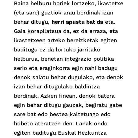
Baina helburu horiek lortzeko, ikastetxe
(eta sare) guztiok arau berdinak izan
behar ditugu,
herri apustu bat da
eta.
Gaia korapilatsua da, ez da erraza, eta
ikastetxeen arteko bereizketak egiten
baditugu ez da lortuko jarritako
helburua, benetan integrazio politika
serio eta eraginkorra egin nahi badugu
denok saiatu behar dugulako, eta denok
izan behar ditugulako baldintza
berdinak. Azken finean, denok batera
egin behar ditugu gauzak, begiratu gabe
sare bat edo bestea kaltetuago edo
hobeto ateratzen den. Lanak ondo
egiten baditugu Euskal Hezkuntza