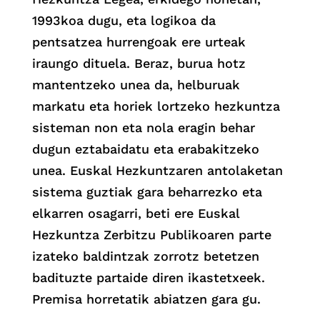
1993koa dugu, eta logikoa da
pentsatzea hurrengoak ere urteak
iraungo dituela. Beraz, burua hotz
mantentzeko unea da, helburuak
markatu eta horiek lortzeko hezkuntza
sisteman non eta nola eragin behar
dugun eztabaidatu eta erabakitzeko
unea. Euskal Hezkuntzaren antolaketan
sistema guztiak gara beharrezko eta
elkarren osagarri, beti ere Euskal
Hezkuntza Zerbitzu Publikoaren parte
izateko baldintzak zorrotz betetzen
badituzte partaide diren ikastetxeek.
Premisa horretatik abiatzen gara gu.