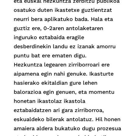
eta euskal hezkuntza zerbitzu publikoa
osatuko duten ikastetxe guztientzat
neurri bera aplikatuko bada. Hala eta
guztiz ere, 0-2aren antolaketaren
inguruko eztabaida eragile
desberdinekin landu ez izanak amorru
puntu bat ere ematen digu.
Hezkuntza legearen zirriborroari ere
aipamena egin nahi genuke. Ikasturte
hasierako ekitaldian gure lehen
balorazioa egin genuen, eta momentu
honetan ikastolaz ikastola
eztabaidatzen ari gara zirriborroa,
eskualdeko bilerak antolatuz. Hil honen
amaiera aldera bukatuko dugu prozesua