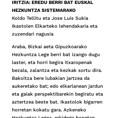
IRITZIA: EREDU BERRI BAT EUSKAL
HEZKUNTZA SISTEMARAKO
Koldo Tellitu eta Jose Luis Sukia
Ikastolen Elkarteko lehendakaria eta
zuzendari nagusia
Araba, Bizkai aeta Gipuzkoarako
Hezkuntza Lege berri bat izango dugu
laster, eta horri begira itxaropenak
bezala, zalantza eta kezkak sortu dira.
Bakoitza bere lubakian jartzea da
aukeretako bat; edo elkarlanean jardun
eta gaiak perspektibarekin begiratu eta
aztertzea beste bat. Ikastolok bigarren
horretan kokatu gara. Azkeneko
Hezkuntza Legea, erkidego honetan,