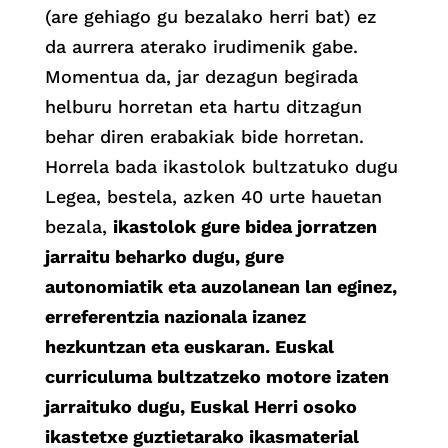
(are gehiago gu bezalako herri bat) ez
da aurrera aterako irudimenik gabe.
Momentua da, jar dezagun begirada
helburu horretan eta hartu ditzagun
behar diren erabakiak bide horretan.
Horrela bada ikastolok bultzatuko dugu
Legea, bestela, azken 40 urte hauetan
bezala,
ikastolok gure bidea jorratzen
jarraitu beharko dugu, gure
autonomiatik eta auzolanean lan eginez,
erreferentzia nazionala izanez
hezkuntzan eta euskaran. Euskal
curriculuma bultzatzeko motore izaten
jarraituko dugu, Euskal Herri osoko
ikastetxe guztietarako ikasmaterial