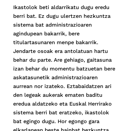
Ikastolok beti aldarrikatu dugu eredu
berri bat. Ez dugu ulertzen hezkuntza
sistema bat administrazioaren
agindupean bakarrik, bere
titulartasunaren menpe bakarrik.
Jendarte osoak era antolatuan hartu
behar du parte. Are gehiago, gaitasuna
izan behar du momentu batzuetan bere
askatasunetik administrazioaren
aurrean nor izateko. Eztabaidatzen ari
den legeak aukerak ematen baditu
eredua aldatzeko eta Euskal Herrirako
sistema berri bat eratzeko, ikastolok
bat egingo dugu. Hor egongo gara
elkarlanean beste hainbat hezkuntza