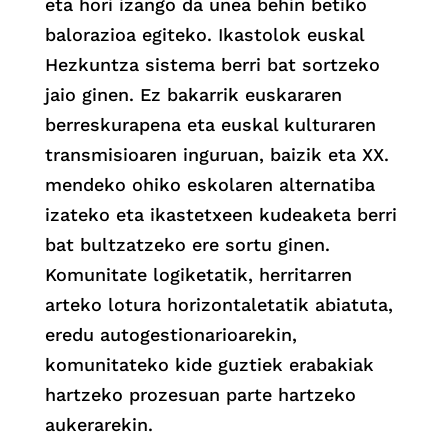
eta hori izango da unea behin betiko
balorazioa egiteko. Ikastolok euskal
Hezkuntza sistema berri bat sortzeko
jaio ginen. Ez bakarrik euskararen
berreskurapena eta euskal kulturaren
transmisioaren inguruan, baizik eta XX.
mendeko ohiko eskolaren alternatiba
izateko eta ikastetxeen kudeaketa berri
bat bultzatzeko ere sortu ginen.
Komunitate logiketatik, herritarren
arteko lotura horizontaletatik abiatuta,
eredu autogestionarioarekin,
komunitateko kide guztiek erabakiak
hartzeko prozesuan parte hartzeko
aukerarekin.