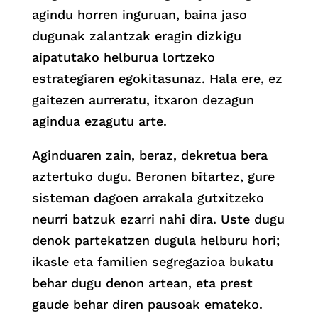
agindu horren inguruan, baina jaso
dugunak zalantzak eragin dizkigu
aipatutako helburua lortzeko
estrategiaren egokitasunaz. Hala ere, ez
gaitezen aurreratu, itxaron dezagun
agindua ezagutu arte.
Aginduaren zain, beraz, dekretua bera
aztertuko dugu. Beronen bitartez, gure
sisteman dagoen arrakala gutxitzeko
neurri batzuk ezarri nahi dira. Uste dugu
denok partekatzen dugula helburu hori;
ikasle eta familien segregazioa bukatu
behar dugu denon artean, eta prest
gaude behar diren pausoak emateko.