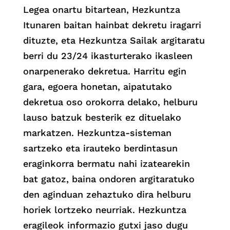
Legea onartu bitartean, Hezkuntza
Itunaren baitan hainbat dekretu iragarri
dituzte, eta Hezkuntza Sailak argitaratu
berri du 23/24 ikasturterako ikasleen
onarpenerako dekretua. Harritu egin
gara, egoera honetan, aipatutako
dekretua oso orokorra delako, helburu
lauso batzuk besterik ez dituelako
markatzen. Hezkuntza-sisteman
sartzeko eta irauteko berdintasun
eraginkorra bermatu nahi izatearekin
bat gatoz, baina ondoren argitaratuko
den aginduan zehaztuko dira helburu
horiek lortzeko neurriak. Hezkuntza
eragileok informazio gutxi jaso dugu