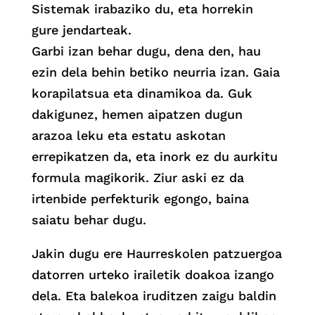
Sistemak irabaziko du, eta horrekin
gure jendarteak.
Garbi izan behar dugu, dena den, hau
ezin dela behin betiko neurria izan. Gaia
korapilatsua eta dinamikoa da. Guk
dakigunez, hemen aipatzen dugun
arazoa leku eta estatu askotan
errepikatzen da, eta inork ez du aurkitu
formula magikorik. Ziur aski ez da
irtenbide perfekturik egongo, baina
saiatu behar dugu.
Jakin dugu ere Haurreskolen patzuergoa
datorren urteko irailetik doakoa izango
dela. Eta balekoa iruditzen zaigu baldin