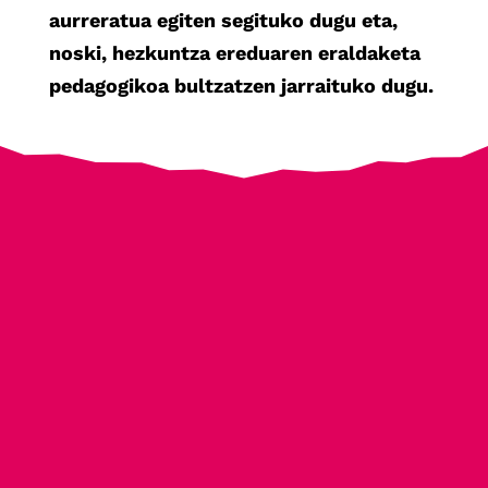
aurreratua egiten segituko dugu eta,
noski, hezkuntza ereduaren eraldaketa
pedagogikoa bultzatzen jarraituko dugu.