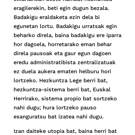
eragilerekin, beti egin dugun bezala.
Badakigu eraldaketa ezin dela bi
egunetan lortu. Badakigu urratsak egin
beharko direla, baina badakigu ere iparra
hor dagoela, horretarako eman behar
direla pausoak eta gaur egun dagoen
eredu administratibista zentralizatuak
ez duela aukera ematen helburu hori
lortzeko. Hezkuntza Lege berri bat,
hezkuntza-sistema berri bat, Euskal
Herrirako, sistema propio bat sortzeko
nahi dugu; hura lortzeko pauso
esanguratsu bat izatea nahi dugu.
Izan daiteke utopia bat, baina herri bat