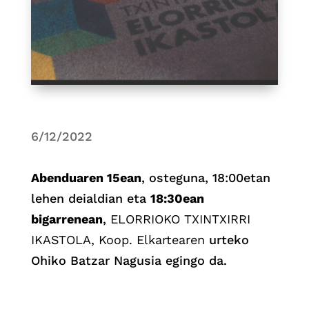
6/12/2022
Abenduaren 15ean
, osteguna, 18:00etan
lehen deialdian eta
18:30ean
bigarrenean
,
ELORRIOKO TXINTXIRRI
IKASTOLA, Koop. Elkartearen
urteko
Ohiko Batzar Nagusia egingo da.