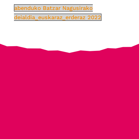
abenduko Batzar Nagusirako
deialdia_euskaraz_erderaz 2022