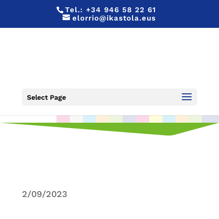
Tel.:
+34 946 58 22 61
elorrio@ikastola.eus
INICIO DE CURSO
Select Page
2/09/2023