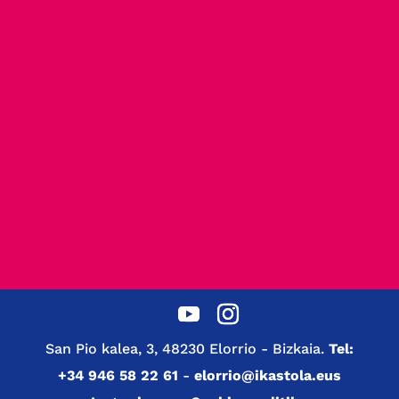
San Pio kalea, 3, 48230 Elorrio - Bizkaia.
Tel:
+34 946 58 22 61
-
elorrio@ikastola.eus