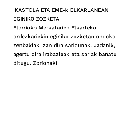
IKASTOLA ETA EME-k ELKARLANEAN
EGINIKO ZOZKETA
Elorrioko Merkatarien Elkarteko
ordezkariekin eginiko zozketan ondoko
zenbakiak izan dira saridunak. Jadanik,
agertu dira irabazleak eta sariak banatu
ditugu. Zorionak!