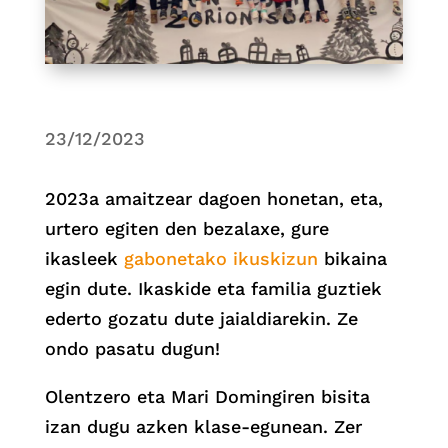
23/12/2023
2023a amaitzear dagoen honetan, eta,
urtero egiten den bezalaxe, gure
ikasleek
gabonetako ikuskizun
bikaina
egin dute. Ikaskide eta familia guztiek
ederto gozatu dute jaialdiarekin. Ze
ondo pasatu dugun!
Olentzero eta Mari Domingiren bisita
izan dugu azken klase-egunean. Zer