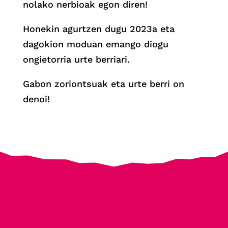
nolako nerbioak egon diren!
Honekin agurtzen dugu 2023a eta
dagokion moduan emango diogu
ongietorria urte berriari.
Gabon zoriontsuak eta urte berri on
denoi!