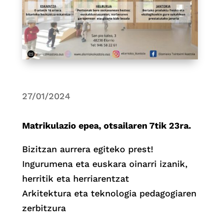
27/01/2024
Matrikulazio epea, otsailaren 7tik 23ra.
Bizitzan aurrera egiteko prest!
Ingurumena eta euskara oinarri izanik,
herritik eta herriarentzat
Arkitektura eta teknologia pedagogiaren
zerbitzura