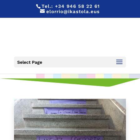
Tel.:
+34 946 58 22 61
elorrio@ikastola.eus
8 DE MARZO
Select Page