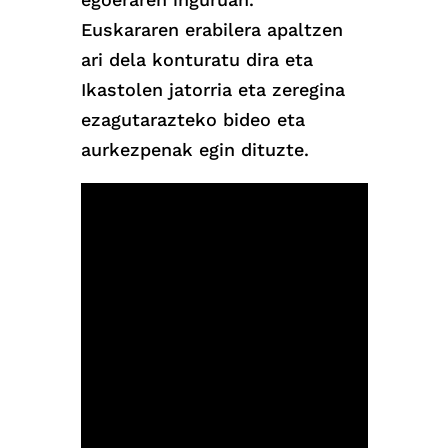
Euskararen erabilera apaltzen
ari dela konturatu dira eta
Ikastolen jatorria eta zeregina
ezagutarazteko bideo eta
aurkezpenak egin dituzte.