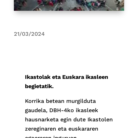
21/03/2024
Ikastolak eta Euskara ikasleen
begietatik.
Korrika betean murgilduta
gaudela, DBH-4ko ikasleek
hausnarketa egin dute Ikastolen
zereginaren eta euskararen
egoeraren inguruan.