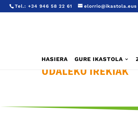
Tel.:
+34 946 58 22 61
elorrio@ikastola.eus
HASIERA
GURE IKASTOLA
UDALEKU IREKIAK