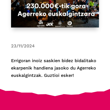
23/11/2024
Errigoran inoiz saskien bidez bidalitako
ekarpenik handiena jasoko du Agerreko
euskalgintzak. Guztioi esker!