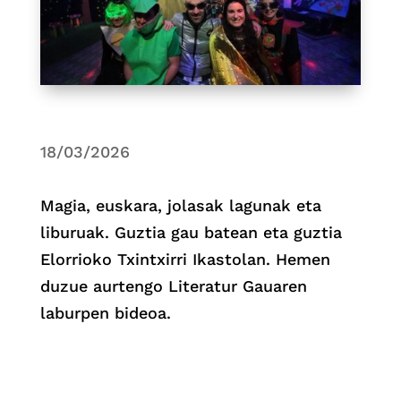
18/03/2026
Magia, euskara, jolasak lagunak eta
liburuak. Guztia gau batean eta guztia
Elorrioko Txintxirri Ikastolan. Hemen
duzue aurtengo Literatur Gauaren
laburpen bideoa.