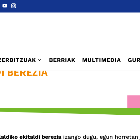
ZERBITZUAK
BERRIAK
MULTIMEDIA
GUR
I BEREZIA
laldiko ekitaldi berezia
izango dugu, egun horretan j