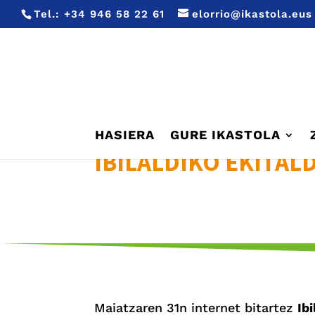
Tel.:
+34 946 58 22 61
elorrio@ikastola.eus
HASIERA
GURE IKASTOLA
IBILALDIKO EKITALD
Maiatzaren 31n internet bitartez
Ibi