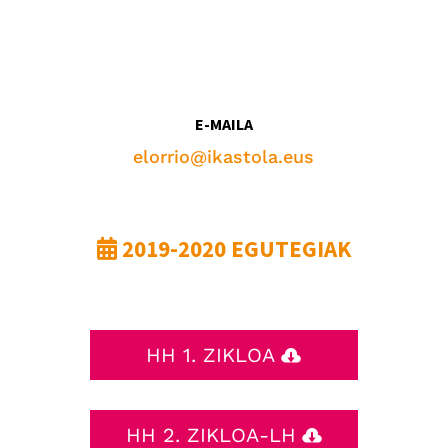
E-MAILA
elorrio@ikastola.eus
2019-2020 EGUTEGIAK
HH 1. ZIKLOA
HH 2. ZIKLOA-LH