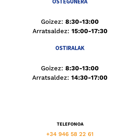
OSTEGUNERA
Goizez:
8:30-13:00
Arratsaldez:
15:00-17:30
OSTIRALAK
Goizez:
8:30-13:00
Arratsaldez:
14:30-17:00
TELEFONOA
+34 946 58 22 61