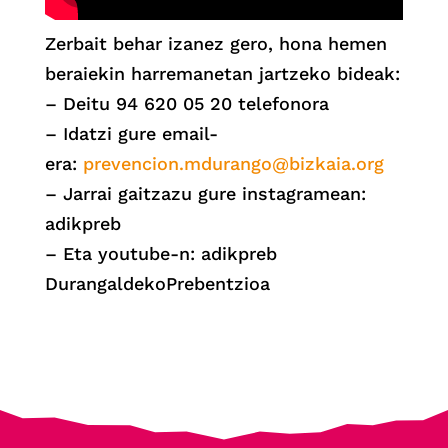
Zerbait behar izanez gero, hona hemen
beraiekin harremanetan jartzeko bideak:
– Deitu 94 620 05 20 telefonora
– Idatzi gure email-
era:
prevencion.mdurango@bizkaia.org
– Jarrai gaitzazu gure instagramean:
adikpreb
– Eta youtube-n: adikpreb
DurangaldekoPrebentzioa