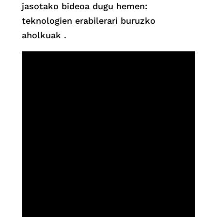
jasotako bideoa dugu hemen:
teknologien erabilerari buruzko
aholkuak .