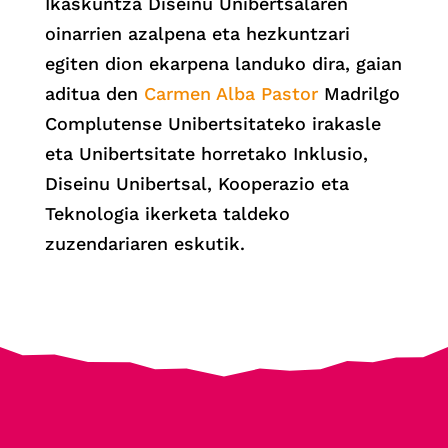
Ikaskuntza Diseinu Unibertsalaren
oinarrien azalpena eta hezkuntzari
egiten dion ekarpena landuko dira, gaian
aditua den
Carmen Alba Pastor
Madrilgo
Complutense Unibertsitateko irakasle
eta Unibertsitate horretako Inklusio,
Diseinu Unibertsal, Kooperazio eta
Teknologia ikerketa taldeko
zuzendariaren eskutik.