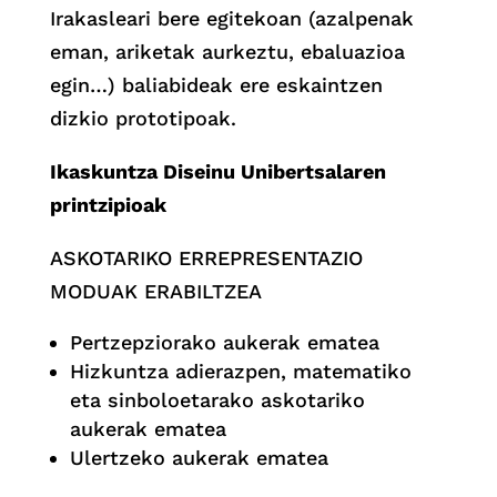
Irakasleari bere egitekoan (azalpenak
eman, ariketak aurkeztu, ebaluazioa
egin…) baliabideak ere eskaintzen
dizkio prototipoak.
Ikaskuntza Diseinu Unibertsalaren
printzipioak
ASKOTARIKO ERREPRESENTAZIO
MODUAK ERABILTZEA
Pertzepziorako aukerak ematea
Hizkuntza adierazpen, matematiko
eta sinboloetarako askotariko
aukerak ematea
Ulertzeko aukerak ematea