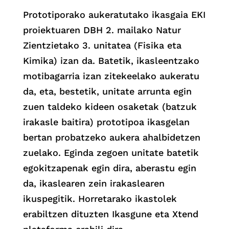
Prototiporako aukeratutako ikasgaia EKI
proiektuaren DBH 2. mailako Natur
Zientzietako 3. unitatea (Fisika eta
Kimika) izan da. Batetik, ikasleentzako
motibagarria izan zitekeelako aukeratu
da, eta, bestetik, unitate arrunta egin
zuen taldeko kideen osaketak (batzuk
irakasle baitira) prototipoa ikasgelan
bertan probatzeko aukera ahalbidetzen
zuelako. Eginda zegoen unitate batetik
egokitzapenak egin dira, aberastu egin
da, ikaslearen zein irakaslearen
ikuspegitik. Horretarako ikastolek
erabiltzen dituzten Ikasgune eta Xtend