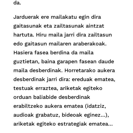
da.
Jarduerak ere mailakatu egin dira
gaitasunak eta zailtasunak aintzat
hartuta. Hiru maila jarri dira zailtasun
edo gaitasun mailaren araberakoak.
Hasiera fasea berdina da maila
guztietan, baina garapen fasean daude
maila desberdinak. Horretarako aukera
desberdinak jarri dira: ereduak ematea,
testuak erraztea, ariketak egiteko
orduan baliabide desberdinak
erabiltzeko aukera ematea (idatziz,
audioak grabatuz, bideoak eginez…),
ariketak egiteko estrategiak ematea…