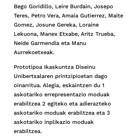
Bego Goridillo, Leire Burdain, Josepo
Teres, Petro Vera, Amaia Gutierrez, Maite
Gomez, Josune Gereka, Loraine
Lekuona, Manex Etxabe, Aritz Trueba,
Neide Garmendia eta Manu
Aurrekoetxeak.
Prototipoa Ikaskuntza Diseinu
Unibertsalaren printzipioetan dago
oinarritua. Alegia, eskaintzen du 1
askotariko errepresentazio moduak
erabiltzea 2 egiteko eta adierazteko
askotariko moduak erabiltzea eta 3
askotariko inplikazio moduak
erabiltzea.