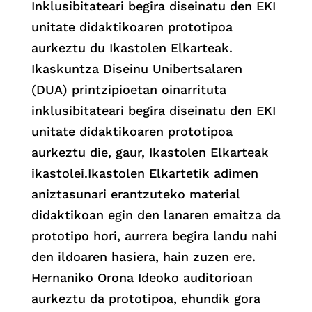
Inklusibitateari begira diseinatu den EKI
unitate didaktikoaren prototipoa
aurkeztu du Ikastolen Elkarteak.
Ikaskuntza Diseinu Unibertsalaren
(DUA) printzipioetan oinarrituta
inklusibitateari begira diseinatu den EKI
unitate didaktikoaren prototipoa
aurkeztu die, gaur, Ikastolen Elkarteak
ikastolei.Ikastolen Elkartetik adimen
aniztasunari erantzuteko material
didaktikoan egin den lanaren emaitza da
prototipo hori, aurrera begira landu nahi
den ildoaren hasiera, hain zuzen ere.
Hernaniko Orona Ideoko auditorioan
aurkeztu da prototipoa, ehundik gora