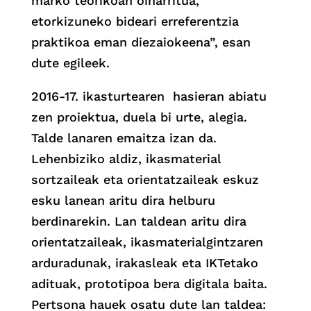
marko teorikoan oinarritua,
etorkizuneko bideari erreferentzia
praktikoa eman diezaiokeena”, esan
dute egileek.
2016-17. ikasturtearen hasieran abiatu
zen proiektua, duela bi urte, alegia.
Talde lanaren emaitza izan da.
Lehenbiziko aldiz, ikasmaterial
sortzaileak eta orientatzaileak eskuz
esku lanean aritu dira helburu
berdinarekin. Lan taldean aritu dira
orientatzaileak, ikasmaterialgintzaren
arduradunak, irakasleak eta IKTetako
adituak, prototipoa bera digitala baita.
Pertsona hauek osatu dute lan taldea: