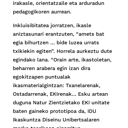
irakasle, orientatzaile eta arduradun
pedagogikoren aurrean.
Inkluisibitatea jorratzen, ikasle
aniztasunari erantzuten, “amets bat
egia bihurtzen … bide luzea urrats
txikiekin egiten”. Horrela aurkeztu dute
egindako lana. “Orain arte, ikastoletan,
beharren arabera egin izan dira
egokitzapen puntualak
ikasmaterialgintzan: Txanelarenak,
Ostadarrenak, EKIrenak… Esku artean
duguna Natur Zientzietako EKI unitate
baten gaineko prototipoa da, IDU
Ikaskuntza Diseinu Unibertsalaren