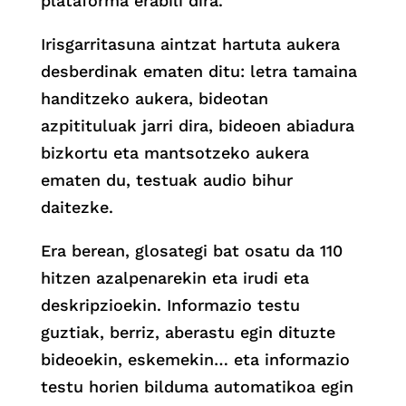
plataforma erabili dira.
Irisgarritasuna aintzat hartuta aukera
desberdinak ematen ditu: letra tamaina
handitzeko aukera, bideotan
azpitituluak jarri dira, bideoen abiadura
bizkortu eta mantsotzeko aukera
ematen du, testuak audio bihur
daitezke.
Era berean, glosategi bat osatu da 110
hitzen azalpenarekin eta irudi eta
deskripzioekin. Informazio testu
guztiak, berriz, aberastu egin dituzte
bideoekin, eskemekin… eta informazio
testu horien bilduma automatikoa egin