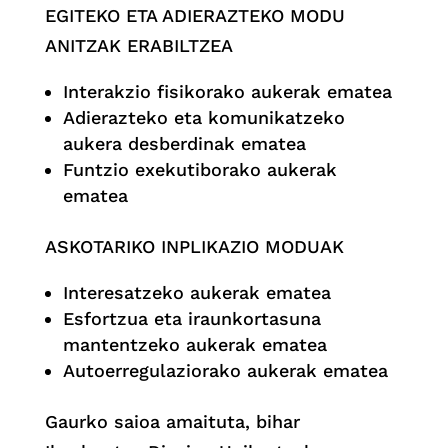
EGITEKO ETA ADIERAZTEKO MODU
ANITZAK ERABILTZEA
Interakzio fisikorako aukerak ematea
Adierazteko eta komunikatzeko
aukera desberdinak ematea
Funtzio exekutiborako aukerak
ematea
ASKOTARIKO INPLIKAZIO MODUAK
Interesatzeko aukerak ematea
Esfortzua eta iraunkortasuna
mantentzeko aukerak ematea
Autoerregulaziorako aukerak ematea
Gaurko saioa amaituta, bihar