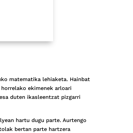
tuko matematika lehiaketa. Hainbat
, horrelako ekimenek arloari
esa duten ikasleentzat pizgarri
llyean hartu dugu parte. Aurtengo
tolak bertan parte hartzera