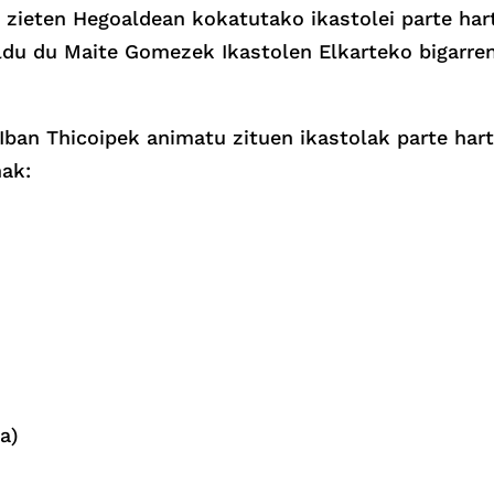
 zieten Hegoaldean kokatutako ikastolei parte har
aldu du Maite Gomezek Ikastolen Elkarteko bigar
Iban Thicoipek animatu zituen ikastolak parte har
nak:
a)