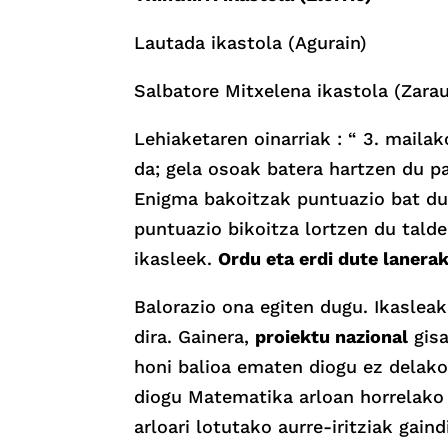
Lautada ikastola (Agurain)
Salbatore Mitxelena ikastola (Zara
Lehiaketaren oinarriak : “ 3. maila
da; gela osoak batera hartzen du p
Enigma bakoitzak puntuazio bat du 
puntuazio bikoitza lortzen du talde
ikasleek.
Ordu eta erdi dute lanera
Balorazio ona egiten dugu. Ikasleak 
dira. Gainera,
proiektu nazional
gisa
honi balioa ematen diogu ez delako
diogu Matematika arloan horrelako e
arloari lotutako aurre-iritziak gain