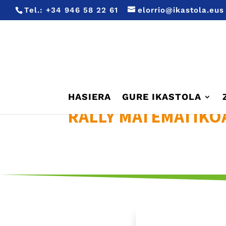
Tel.:
+34 946 58 22 61
elorrio@ikastola.eus
HASIERA
GURE IKASTOLA
RALLY MATEMATIKO