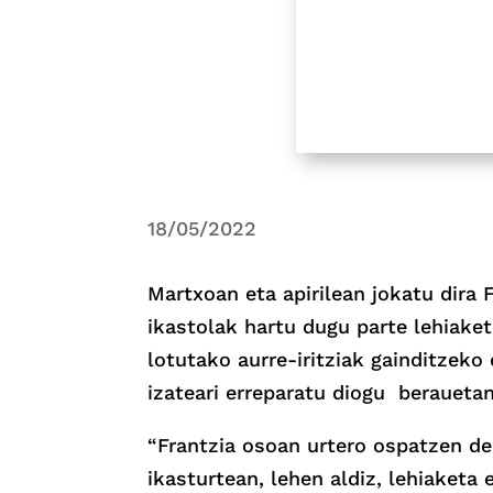
18/05/2022
Martxoan eta apirilean jokatu dira
ikastolak hartu dugu parte lehiaket
lotutako aurre-iritziak gainditzek
izateari erreparatu diogu beraueta
“Frantzia osoan urtero ospatzen de
ikasturtean, lehen aldiz, lehiaketa