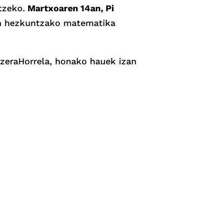
tzeko.
Martxoaren 14an, Pi
ren hezkuntzako matematika
tzeraHorrela, honako hauek izan