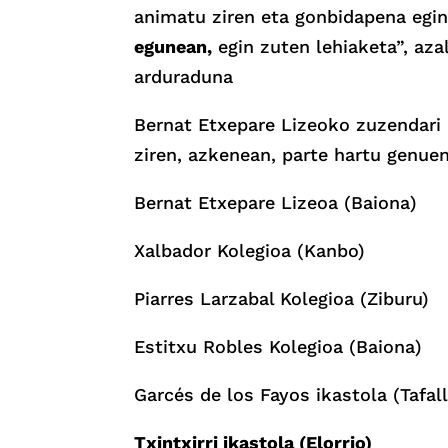
animatu ziren eta gonbidapena egin
egunean,
egin zuten lehiaketa”, az
arduraduna
Bernat Etxepare Lizeoko zuzendari 
ziren, azkenean, parte hartu genue
Bernat Etxepare Lizeoa (Baiona)
Xalbador Kolegioa (Kanbo)
Piarres Larzabal Kolegioa (Ziburu)
Estitxu Robles Kolegioa (Baiona)
Garcés de los Fayos ikastola (Tafall
Txintxirri ikastola (Elorrio)