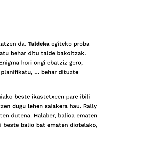
latzen da.
Taldeka
egiteko proba
atu behar ditu talde bakoitzak.
Enigma hori ongi ebatziz gero,
planifikatu, … behar dituzte
niako beste ikastetxeen pare ibili
tzen dugu lehen saiakera hau. Rally
iten dutena. Halaber, balioa ematen
i beste balio bat ematen diotelako,