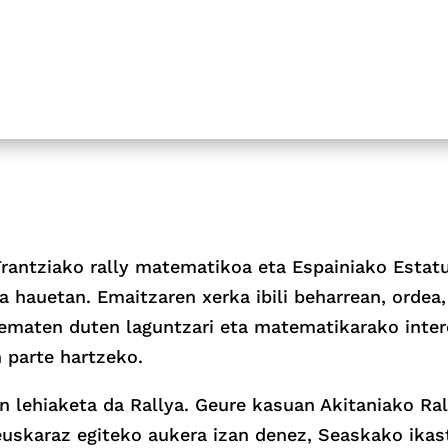
 Frantziako rally matematikoa eta Espainiako Esta
a hauetan. Emaitzaren xerka ibili beharrean, ordea
o ematen duten laguntzari eta matematikarako inter
n parte hartzeko.
n lehiaketa da Rallya. Geure kasuan Akitaniako Ra
 euskaraz egiteko aukera izan denez, Seaskako ikas