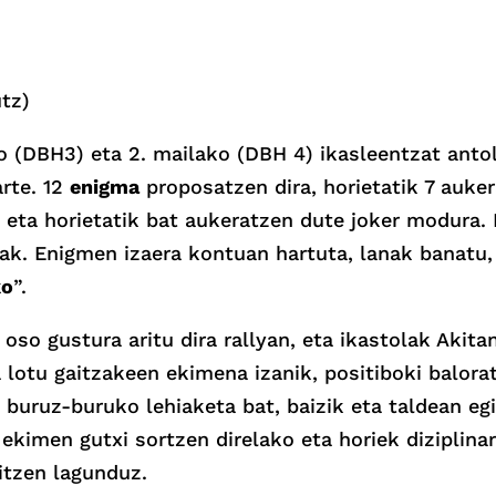
utz)
ko (DBH3) eta 2. mailako (DBH 4) ikasleentzat anto
arte. 12
enigma
proposatzen dira, horietatik 7 auker
eta horietatik bat aukeratzen dute joker modura. 
ak. Enigmen izaera kontuan hartuta, lanak banatu, 
ko
”.
oso gustura aritu dira rallyan, eta ikastolak Akita
 lotu gaitzakeen ekimena izanik, positiboki balora
 buruz-buruko lehiaketa bat, baizik eta taldean eg
kimen gutxi sortzen direlako eta horiek diziplinar
ditzen lagunduz.