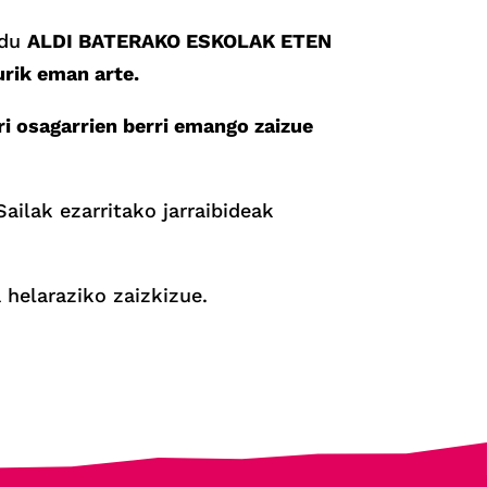
 du
ALDI BATERAKO ESKOLAK ETEN
urik eman arte.
ri osagarrien berri emango zaizue
ailak ezarritako jarraibideak
a helaraziko zaizkizue.