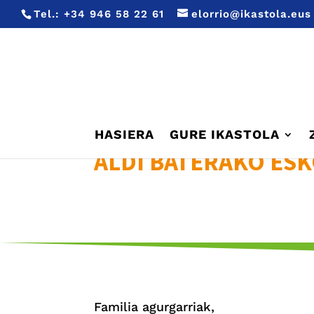
Tel.:
+34 946 58 22 61
elorrio@ikastola.eus
HASIERA
GURE IKASTOLA
ALDI BATERAKO ES
Familia agurgarriak,