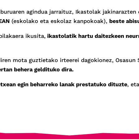
buruaren agindua jarraituz, Ikastolak jakinarazten
EAN
(eskolako eta eskolaz kanpokoak),
beste abis
ilakaera ikusita,
ikastolatik hartu daitezkeen neur
diren mota guztietako irteerei dagokionez, Osasun S
ertan behera geldituko dira.
etxean egin beharreko lanak prestatuko dituzte
, et