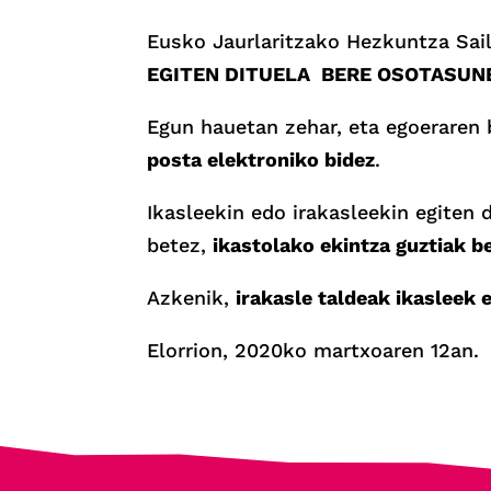
Eusko Jaurlaritzako Hezkuntza Sail
EGITEN DITUELA BERE OSOTASUN
Egun hauetan zehar, eta egoeraren b
posta elektroniko bidez
.
Ikasleekin edo irakasleekin egiten 
betez,
ikastolako ekintza guztiak b
Azkenik,
irakasle taldeak ikasleek 
Elorrion, 2020ko martxoaren 12an.